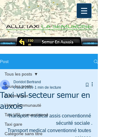
Post
Tous les posts
Doridot Bertrand
Tous les posts
6 août 2019
1 min de lecture
Taxi vsl secteur semur en
Commencer
auxois
Votre communauté
Taxi VSL conventionné
Transport  medical assis conventionné 
sécurité sociale .
Taxi gare
Transport medical conventionné toutes 
Catégorie sans titre