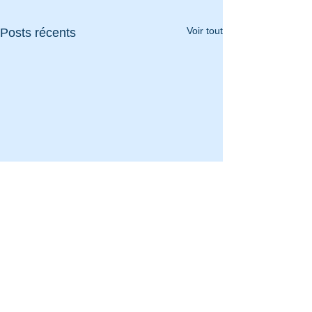
Voir tout
Posts récents
Ajoutez des imag
vidéos et person
votre texte